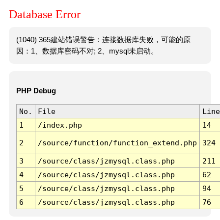
Database Error
(1040) 365建站错误警告：连接数据库失败，可能的原
因：1、数据库密码不对; 2、mysql未启动。
PHP Debug
No.
File
Line
1
/index.php
14
2
/source/function/function_extend.php
324
3
/source/class/jzmysql.class.php
211
4
/source/class/jzmysql.class.php
62
5
/source/class/jzmysql.class.php
94
6
/source/class/jzmysql.class.php
76