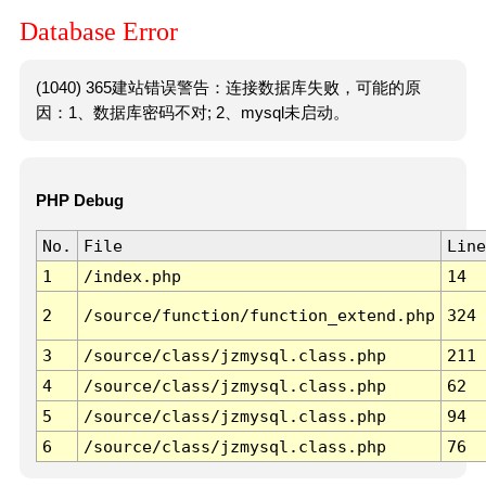
Database Error
(1040) 365建站错误警告：连接数据库失败，可能的原
因：1、数据库密码不对; 2、mysql未启动。
PHP Debug
No.
File
Line
1
/index.php
14
2
/source/function/function_extend.php
324
3
/source/class/jzmysql.class.php
211
4
/source/class/jzmysql.class.php
62
5
/source/class/jzmysql.class.php
94
6
/source/class/jzmysql.class.php
76