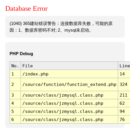
Database Error
(1040) 365建站错误警告：连接数据库失败，可能的原
因：1、数据库密码不对; 2、mysql未启动。
PHP Debug
No.
File
Line
1
/index.php
14
2
/source/function/function_extend.php
324
3
/source/class/jzmysql.class.php
211
4
/source/class/jzmysql.class.php
62
5
/source/class/jzmysql.class.php
94
6
/source/class/jzmysql.class.php
76