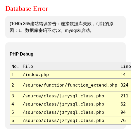
Database Error
(1040) 365建站错误警告：连接数据库失败，可能的原
因：1、数据库密码不对; 2、mysql未启动。
PHP Debug
No.
File
Line
1
/index.php
14
2
/source/function/function_extend.php
324
3
/source/class/jzmysql.class.php
211
4
/source/class/jzmysql.class.php
62
5
/source/class/jzmysql.class.php
94
6
/source/class/jzmysql.class.php
76