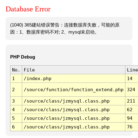
Database Error
(1040) 365建站错误警告：连接数据库失败，可能的原
因：1、数据库密码不对; 2、mysql未启动。
PHP Debug
No.
File
Line
1
/index.php
14
2
/source/function/function_extend.php
324
3
/source/class/jzmysql.class.php
211
4
/source/class/jzmysql.class.php
62
5
/source/class/jzmysql.class.php
94
6
/source/class/jzmysql.class.php
76