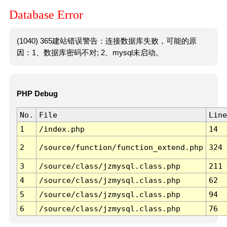
Database Error
(1040) 365建站错误警告：连接数据库失败，可能的原
因：1、数据库密码不对; 2、mysql未启动。
PHP Debug
No.
File
Line
1
/index.php
14
2
/source/function/function_extend.php
324
3
/source/class/jzmysql.class.php
211
4
/source/class/jzmysql.class.php
62
5
/source/class/jzmysql.class.php
94
6
/source/class/jzmysql.class.php
76