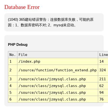
Database Error
(1040) 365建站错误警告：连接数据库失败，可能的原
因：1、数据库密码不对; 2、mysql未启动。
PHP Debug
No.
File
Line
1
/index.php
14
2
/source/function/function_extend.php
324
3
/source/class/jzmysql.class.php
211
4
/source/class/jzmysql.class.php
62
5
/source/class/jzmysql.class.php
94
6
/source/class/jzmysql.class.php
76