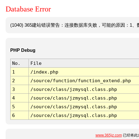
Database Error
(1040) 365建站错误警告：连接数据库失败，可能的原因：1、数
PHP Debug
No.
File
1
/index.php
2
/source/function/function_extend.php
3
/source/class/jzmysql.class.php
4
/source/class/jzmysql.class.php
5
/source/class/jzmysql.class.php
6
/source/class/jzmysql.class.php
www.365jz.com
已经将此