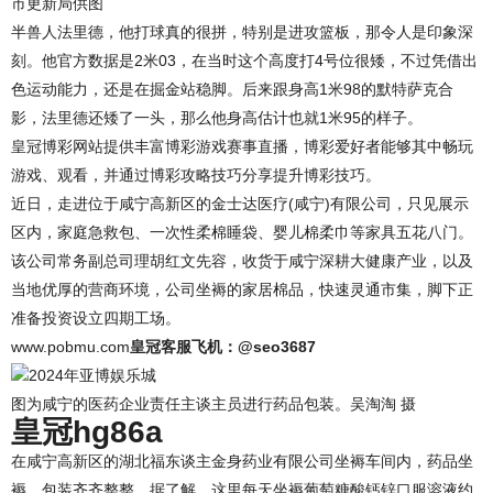
市更新局供图
半兽人法里德，他打球真的很拼，特别是进攻篮板，那令人是印象深
刻。他官方数据是2米03，在当时这个高度打4号位很矮，不过凭借出
色运动能力，还是在掘金站稳脚。后来跟身高1米98的默特萨克合
影，法里德还矮了一头，那么他身高估计也就1米95的样子。
皇冠博彩网站提供丰富博彩游戏赛事直播，博彩爱好者能够其中畅玩
游戏、观看，并通过博彩攻略技巧分享提升博彩技巧。
近日，走进位于咸宁高新区的金士达医疗(咸宁)有限公司，只见展示
区内，家庭急救包、一次性柔棉睡袋、婴儿棉柔巾等家具五花八门。
该公司常务副总司理胡红文先容，收货于咸宁深耕大健康产业，以及
当地优厚的营商环境，公司坐褥的家居棉品，快速灵通市集，脚下正
准备投资设立四期工场。
www.pobmu.com
皇冠客服飞机：@seo3687
2024年亚博娱乐城
图为咸宁的医药企业责任主谈主员进行药品包装。吴淘淘 摄
皇冠hg86a
在咸宁高新区的湖北福东谈主金身药业有限公司坐褥车间内，药品坐
褥、包装齐齐整整。据了解，这里每天坐褥葡萄糖酸钙锌口服溶液约