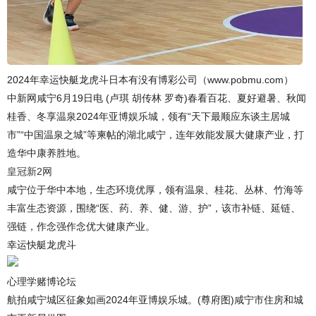
2024年幸运快艇龙虎斗日本有没有博彩公司（www.pobmu.com）
中新网咸宁6月19日电 (卢琪 胡传林 罗奇)春看百花、夏好避暑、秋闻
桂香、冬享温泉2024年亚博娱乐城，领有“天下最顺应东谈主居城
市”“中国温泉之城”等柬帖的湖北咸宁，连年效能发展大健康产业，打
造华中康养胜地。
皇冠新2网
咸宁位于华中本地，生态环境优厚，领有温泉、桂花、丛林、竹海等
丰富生态资源，围绕“医、药、养、健、游、护”，该市补链、延链、
强链，作念强作念优大健康产业。
幸运快艇龙虎斗
心理学赌博论坛
航拍咸宁城区征象如画2024年亚博娱乐城。(尊府图)咸宁市住房和城