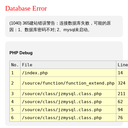
Database Error
(1040) 365建站错误警告：连接数据库失败，可能的原
因：1、数据库密码不对; 2、mysql未启动。
PHP Debug
No.
File
Line
1
/index.php
14
2
/source/function/function_extend.php
324
3
/source/class/jzmysql.class.php
211
4
/source/class/jzmysql.class.php
62
5
/source/class/jzmysql.class.php
94
6
/source/class/jzmysql.class.php
76