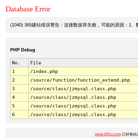
Database Error
(1040) 365建站错误警告：连接数据库失败，可能的原因：1、数
PHP Debug
No.
File
1
/index.php
2
/source/function/function_extend.php
3
/source/class/jzmysql.class.php
4
/source/class/jzmysql.class.php
5
/source/class/jzmysql.class.php
6
/source/class/jzmysql.class.php
www.365jz.com
已经将此