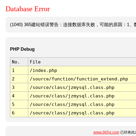
Database Error
(1040) 365建站错误警告：连接数据库失败，可能的原因：1、数
PHP Debug
No.
File
1
/index.php
2
/source/function/function_extend.php
3
/source/class/jzmysql.class.php
4
/source/class/jzmysql.class.php
5
/source/class/jzmysql.class.php
6
/source/class/jzmysql.class.php
www.365jz.com
已经将此