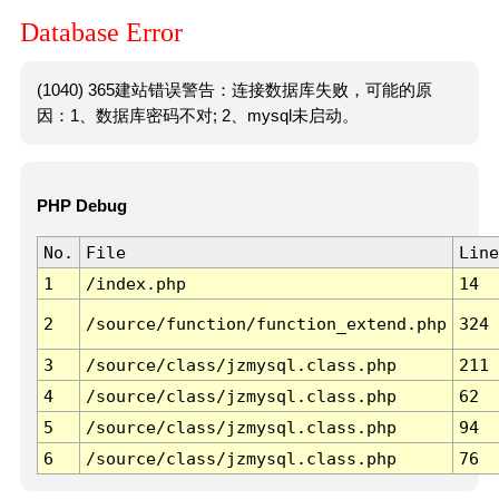
Database Error
(1040) 365建站错误警告：连接数据库失败，可能的原
因：1、数据库密码不对; 2、mysql未启动。
PHP Debug
No.
File
Line
1
/index.php
14
2
/source/function/function_extend.php
324
3
/source/class/jzmysql.class.php
211
4
/source/class/jzmysql.class.php
62
5
/source/class/jzmysql.class.php
94
6
/source/class/jzmysql.class.php
76