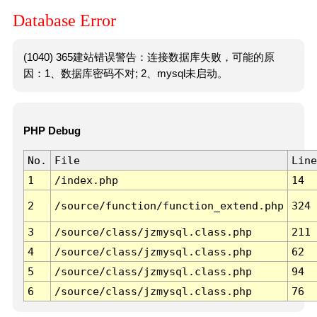
Database Error
(1040) 365建站错误警告：连接数据库失败，可能的原
因：1、数据库密码不对; 2、mysql未启动。
PHP Debug
No.
File
Line
1
/index.php
14
2
/source/function/function_extend.php
324
3
/source/class/jzmysql.class.php
211
4
/source/class/jzmysql.class.php
62
5
/source/class/jzmysql.class.php
94
6
/source/class/jzmysql.class.php
76