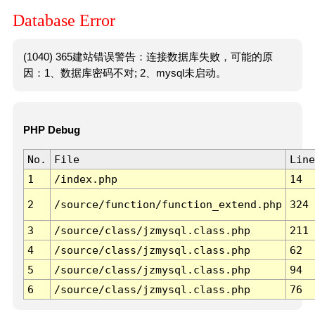
Database Error
(1040) 365建站错误警告：连接数据库失败，可能的原
因：1、数据库密码不对; 2、mysql未启动。
PHP Debug
No.
File
Line
1
/index.php
14
2
/source/function/function_extend.php
324
3
/source/class/jzmysql.class.php
211
4
/source/class/jzmysql.class.php
62
5
/source/class/jzmysql.class.php
94
6
/source/class/jzmysql.class.php
76