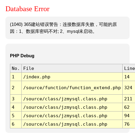
Database Error
(1040) 365建站错误警告：连接数据库失败，可能的原
因：1、数据库密码不对; 2、mysql未启动。
PHP Debug
No.
File
Line
1
/index.php
14
2
/source/function/function_extend.php
324
3
/source/class/jzmysql.class.php
211
4
/source/class/jzmysql.class.php
62
5
/source/class/jzmysql.class.php
94
6
/source/class/jzmysql.class.php
76