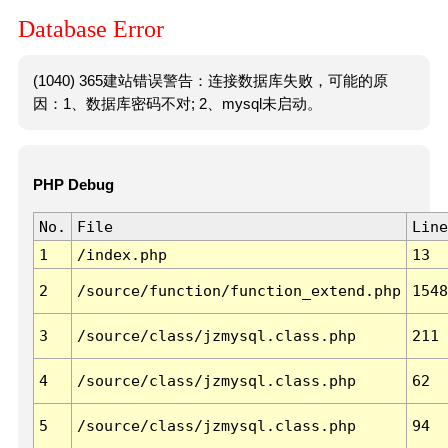
Database Error
(1040) 365建站错误警告：连接数据库失败，可能的原
因：1、数据库密码不对; 2、mysql未启动。
PHP Debug
No.
File
Line
1
/index.php
13
2
/source/function/function_extend.php
1548
3
/source/class/jzmysql.class.php
211
4
/source/class/jzmysql.class.php
62
5
/source/class/jzmysql.class.php
94