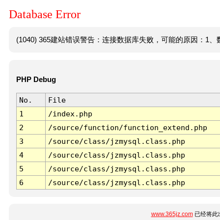
Database Error
(1040) 365建站错误警告：连接数据库失败，可能的原因：1、数
PHP Debug
No.
File
1
/index.php
2
/source/function/function_extend.php
3
/source/class/jzmysql.class.php
4
/source/class/jzmysql.class.php
5
/source/class/jzmysql.class.php
6
/source/class/jzmysql.class.php
www.365jz.com
已经将此