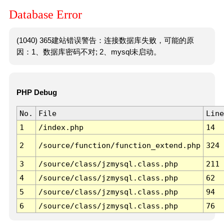
Database Error
(1040) 365建站错误警告：连接数据库失败，可能的原
因：1、数据库密码不对; 2、mysql未启动。
PHP Debug
No.
File
Line
1
/index.php
14
2
/source/function/function_extend.php
324
3
/source/class/jzmysql.class.php
211
4
/source/class/jzmysql.class.php
62
5
/source/class/jzmysql.class.php
94
6
/source/class/jzmysql.class.php
76