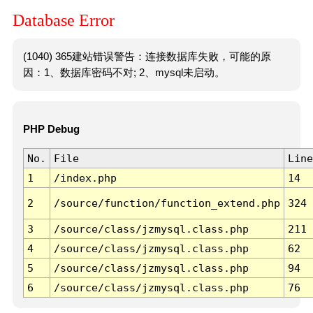
Database Error
(1040) 365建站错误警告：连接数据库失败，可能的原
因：1、数据库密码不对; 2、mysql未启动。
PHP Debug
No.
File
Line
1
/index.php
14
2
/source/function/function_extend.php
324
3
/source/class/jzmysql.class.php
211
4
/source/class/jzmysql.class.php
62
5
/source/class/jzmysql.class.php
94
6
/source/class/jzmysql.class.php
76