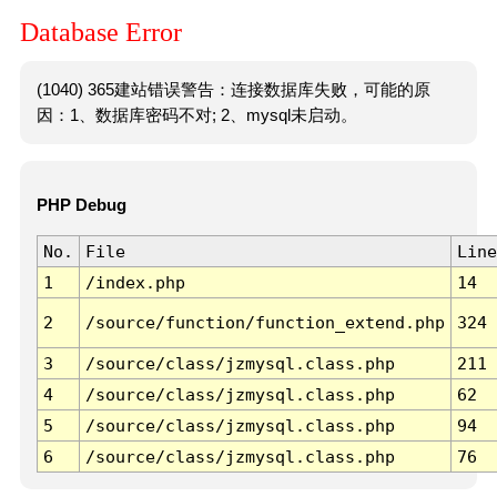
Database Error
(1040) 365建站错误警告：连接数据库失败，可能的原
因：1、数据库密码不对; 2、mysql未启动。
PHP Debug
No.
File
Line
1
/index.php
14
2
/source/function/function_extend.php
324
3
/source/class/jzmysql.class.php
211
4
/source/class/jzmysql.class.php
62
5
/source/class/jzmysql.class.php
94
6
/source/class/jzmysql.class.php
76