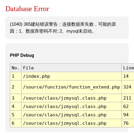
Database Error
(1040) 365建站错误警告：连接数据库失败，可能的原
因：1、数据库密码不对; 2、mysql未启动。
PHP Debug
No.
File
Line
1
/index.php
14
2
/source/function/function_extend.php
324
3
/source/class/jzmysql.class.php
211
4
/source/class/jzmysql.class.php
62
5
/source/class/jzmysql.class.php
94
6
/source/class/jzmysql.class.php
76