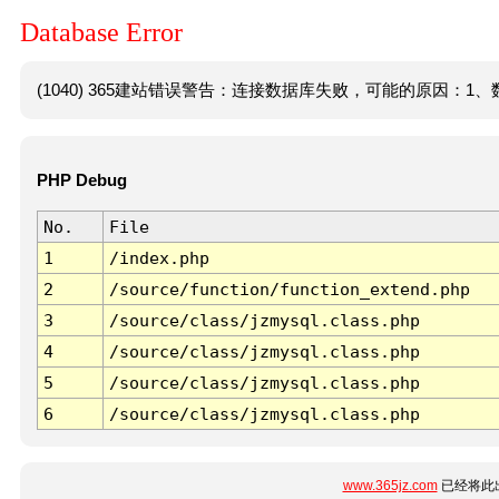
Database Error
(1040) 365建站错误警告：连接数据库失败，可能的原因：1、数
PHP Debug
No.
File
1
/index.php
2
/source/function/function_extend.php
3
/source/class/jzmysql.class.php
4
/source/class/jzmysql.class.php
5
/source/class/jzmysql.class.php
6
/source/class/jzmysql.class.php
www.365jz.com
已经将此