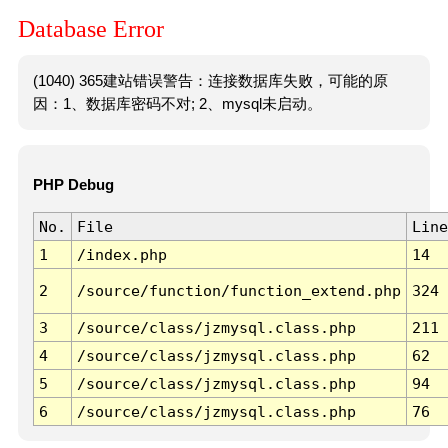
Database Error
(1040) 365建站错误警告：连接数据库失败，可能的原
因：1、数据库密码不对; 2、mysql未启动。
PHP Debug
No.
File
Line
1
/index.php
14
2
/source/function/function_extend.php
324
3
/source/class/jzmysql.class.php
211
4
/source/class/jzmysql.class.php
62
5
/source/class/jzmysql.class.php
94
6
/source/class/jzmysql.class.php
76