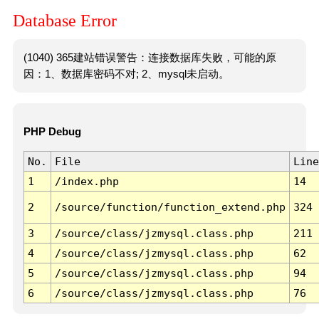
Database Error
(1040) 365建站错误警告：连接数据库失败，可能的原
因：1、数据库密码不对; 2、mysql未启动。
PHP Debug
No.
File
Line
1
/index.php
14
2
/source/function/function_extend.php
324
3
/source/class/jzmysql.class.php
211
4
/source/class/jzmysql.class.php
62
5
/source/class/jzmysql.class.php
94
6
/source/class/jzmysql.class.php
76