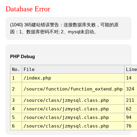
Database Error
(1040) 365建站错误警告：连接数据库失败，可能的原
因：1、数据库密码不对; 2、mysql未启动。
PHP Debug
No.
File
Line
1
/index.php
14
2
/source/function/function_extend.php
324
3
/source/class/jzmysql.class.php
211
4
/source/class/jzmysql.class.php
62
5
/source/class/jzmysql.class.php
94
6
/source/class/jzmysql.class.php
76