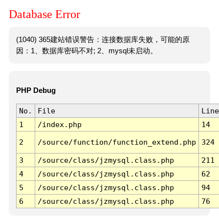
Database Error
(1040) 365建站错误警告：连接数据库失败，可能的原
因：1、数据库密码不对; 2、mysql未启动。
PHP Debug
No.
File
Line
1
/index.php
14
2
/source/function/function_extend.php
324
3
/source/class/jzmysql.class.php
211
4
/source/class/jzmysql.class.php
62
5
/source/class/jzmysql.class.php
94
6
/source/class/jzmysql.class.php
76