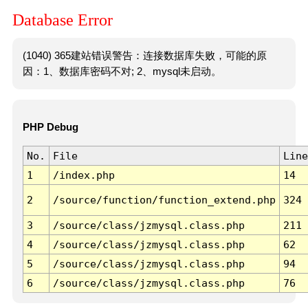
Database Error
(1040) 365建站错误警告：连接数据库失败，可能的原
因：1、数据库密码不对; 2、mysql未启动。
PHP Debug
No.
File
Line
1
/index.php
14
2
/source/function/function_extend.php
324
3
/source/class/jzmysql.class.php
211
4
/source/class/jzmysql.class.php
62
5
/source/class/jzmysql.class.php
94
6
/source/class/jzmysql.class.php
76