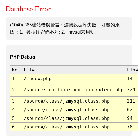
Database Error
(1040) 365建站错误警告：连接数据库失败，可能的原
因：1、数据库密码不对; 2、mysql未启动。
PHP Debug
No.
File
Line
1
/index.php
14
2
/source/function/function_extend.php
324
3
/source/class/jzmysql.class.php
211
4
/source/class/jzmysql.class.php
62
5
/source/class/jzmysql.class.php
94
6
/source/class/jzmysql.class.php
76