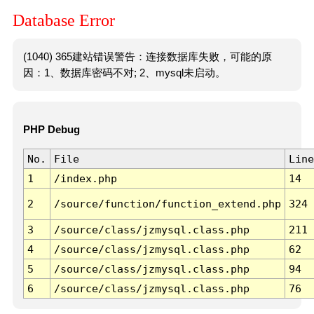
Database Error
(1040) 365建站错误警告：连接数据库失败，可能的原
因：1、数据库密码不对; 2、mysql未启动。
PHP Debug
No.
File
Line
1
/index.php
14
2
/source/function/function_extend.php
324
3
/source/class/jzmysql.class.php
211
4
/source/class/jzmysql.class.php
62
5
/source/class/jzmysql.class.php
94
6
/source/class/jzmysql.class.php
76