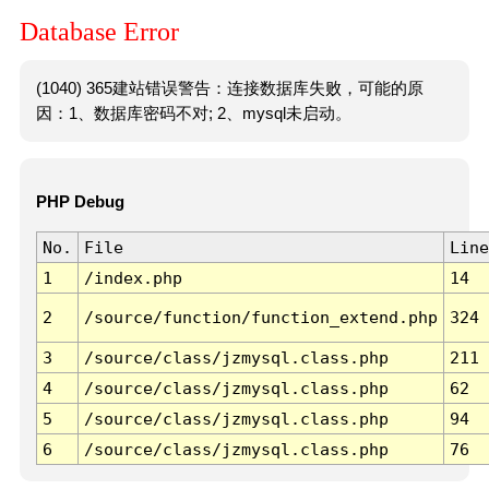
Database Error
(1040) 365建站错误警告：连接数据库失败，可能的原
因：1、数据库密码不对; 2、mysql未启动。
PHP Debug
No.
File
Line
1
/index.php
14
2
/source/function/function_extend.php
324
3
/source/class/jzmysql.class.php
211
4
/source/class/jzmysql.class.php
62
5
/source/class/jzmysql.class.php
94
6
/source/class/jzmysql.class.php
76