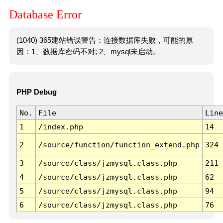
Database Error
(1040) 365建站错误警告：连接数据库失败，可能的原
因：1、数据库密码不对; 2、mysql未启动。
PHP Debug
No.
File
Line
1
/index.php
14
2
/source/function/function_extend.php
324
3
/source/class/jzmysql.class.php
211
4
/source/class/jzmysql.class.php
62
5
/source/class/jzmysql.class.php
94
6
/source/class/jzmysql.class.php
76