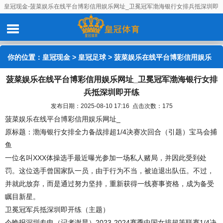
皇冠现金-菠菜娱乐在线平台博彩信用娱乐网址_卫冕冠军渤海银行女排兵抵深圳即
开练
你的位置：
皇冠现金
>
皇冠足球
> 菠菜娱乐在线平台博彩信用娱乐
菠菜娱乐在线平台博彩信用娱乐网址_卫冕冠军渤海银行女排
网址_卫冕冠军渤海银行女排兵抵深圳即开练
兵抵深圳即开练
发布日期：2025-08-10 17:16 点击次数：175
菠菜娱乐在线平台博彩信用娱乐网址_
原标题：渤海银行女排全力备战排超1/4决赛次回合（引题）宝马会捕
鱼
一位名叫XXX体操选手最近曝光参加一场私人赌局，并因此受到处
罚。这位选手曾国家队一员，由于行为不当，被迫退出队伍。不过，
并就此放弃，而是通过努力坚持，重新获得一线赛事资格，成为备受
瞩目新星。
卫冕冠军兵抵深圳即开练（主题）
今晚报深圳专电（记者谢晨）2023-2024赛季中国女排超等联赛1/4决