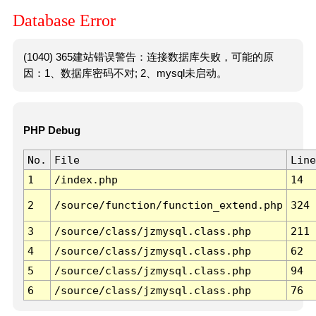
Database Error
(1040) 365建站错误警告：连接数据库失败，可能的原
因：1、数据库密码不对; 2、mysql未启动。
PHP Debug
No.
File
Line
1
/index.php
14
2
/source/function/function_extend.php
324
3
/source/class/jzmysql.class.php
211
4
/source/class/jzmysql.class.php
62
5
/source/class/jzmysql.class.php
94
6
/source/class/jzmysql.class.php
76