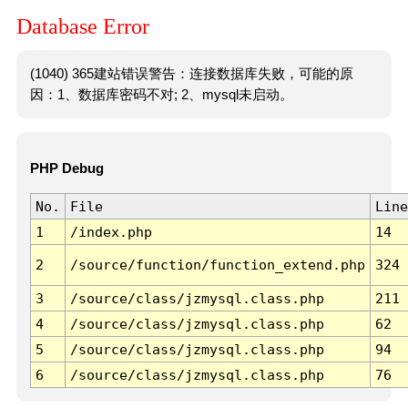
Database Error
(1040) 365建站错误警告：连接数据库失败，可能的原
因：1、数据库密码不对; 2、mysql未启动。
PHP Debug
No.
File
Line
1
/index.php
14
2
/source/function/function_extend.php
324
3
/source/class/jzmysql.class.php
211
4
/source/class/jzmysql.class.php
62
5
/source/class/jzmysql.class.php
94
6
/source/class/jzmysql.class.php
76