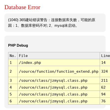
Database Error
(1040) 365建站错误警告：连接数据库失败，可能的原
因：1、数据库密码不对; 2、mysql未启动。
PHP Debug
No.
File
Line
1
/index.php
14
2
/source/function/function_extend.php
324
3
/source/class/jzmysql.class.php
211
4
/source/class/jzmysql.class.php
62
5
/source/class/jzmysql.class.php
94
6
/source/class/jzmysql.class.php
76