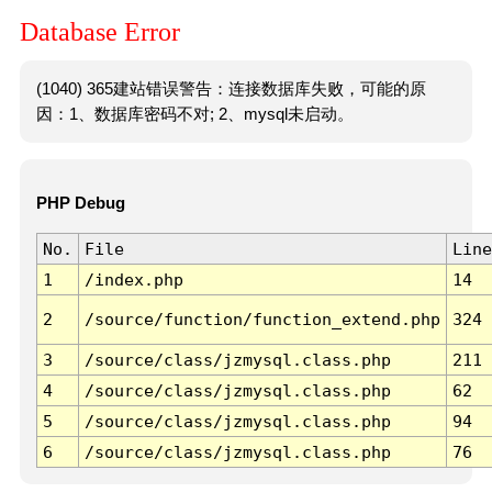
Database Error
(1040) 365建站错误警告：连接数据库失败，可能的原
因：1、数据库密码不对; 2、mysql未启动。
PHP Debug
No.
File
Line
1
/index.php
14
2
/source/function/function_extend.php
324
3
/source/class/jzmysql.class.php
211
4
/source/class/jzmysql.class.php
62
5
/source/class/jzmysql.class.php
94
6
/source/class/jzmysql.class.php
76