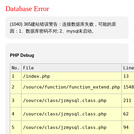
Database Error
(1040) 365建站错误警告：连接数据库失败，可能的原
因：1、数据库密码不对; 2、mysql未启动。
PHP Debug
No.
File
Line
1
/index.php
13
2
/source/function/function_extend.php
1548
3
/source/class/jzmysql.class.php
211
4
/source/class/jzmysql.class.php
62
5
/source/class/jzmysql.class.php
94