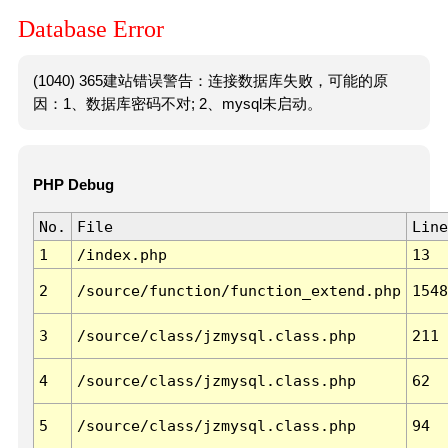
Database Error
(1040) 365建站错误警告：连接数据库失败，可能的原
因：1、数据库密码不对; 2、mysql未启动。
PHP Debug
No.
File
Line
1
/index.php
13
2
/source/function/function_extend.php
1548
3
/source/class/jzmysql.class.php
211
4
/source/class/jzmysql.class.php
62
5
/source/class/jzmysql.class.php
94