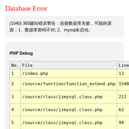
Database Error
(1040) 365建站错误警告：连接数据库失败，可能的原
因：1、数据库密码不对; 2、mysql未启动。
PHP Debug
No.
File
Line
1
/index.php
13
2
/source/function/function_extend.php
1548
3
/source/class/jzmysql.class.php
211
4
/source/class/jzmysql.class.php
62
5
/source/class/jzmysql.class.php
94